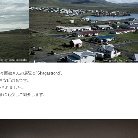
徹さんの展覧会“Skagaströnd”。
さな町の名です。
をされました。
まにも少しご紹介します。