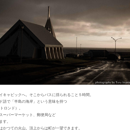
イキャビックへ。そこからバスに揺られること５時間。
ド語で「半島の海岸」という意味を持つ
ガストロンド）。
スーパーマーケット、郵便局など
ます。
はかつての火山。頂上からは町が一望できます。