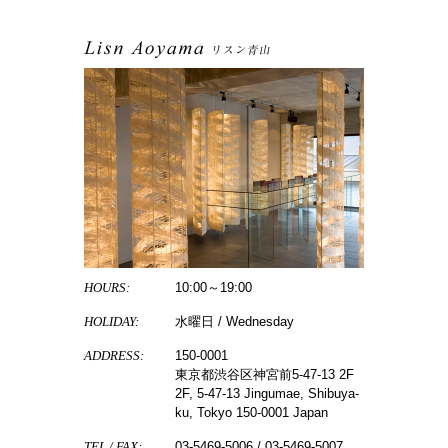
HOURS:
10:00～19:00
HOLIDAY:
水曜日 / Wednesday
ADDRESS:
150-0001
東京都渋谷区神宮前5-47-13 2F
2F, 5-47-13 Jingumae, Shibuya-
ku, Tokyo 150-0001 Japan
TEL / FAX:
03-5469-5006 / 03-5469-5007