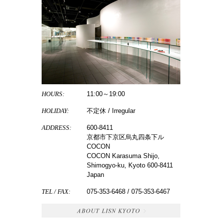
HOURS:
11:00～19:00
HOLIDAY:
不定休 / Irregular
ADDRESS:
600-8411
京都市下京区烏丸四条下ル
COCON
COCON Karasuma Shijo,
Shimogyo-ku, Kyoto 600-8411
Japan
TEL / FAX:
075-353-6468 / 075-353-6467