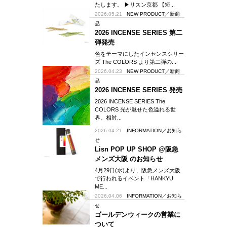
たします。 ▶︎リスン京都 【短...
2026.05.21
NEW PRODUCT／新商
品
2026 INCENSE SERIES 第二
弾発売
色をテーマにしたインセンスシリー
ズ The COLORS より第二弾の...
2026.04.23
NEW PRODUCT／新商
品
2026 INCENSE SERIES 発売
2026 INCENSE SERIES The
COLORS 光が魅せた色溢れる世
界。相対...
2026.04.21
INFORMATION／お知ら
せ
Lisn POP UP SHOP @阪急
メンズ大阪 のお知らせ
4月29日(水)より、阪急メンズ大阪
で行われるイベント「HANKYU
ME...
2026.04.06
INFORMATION／お知ら
せ
ゴールデンウィークの営業に
ついて