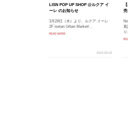
LISN POP UP SHOP @ルクア イ
【
ーレ のお知らせ
売
3月29日（水）より、ルクア イーレ
N
2F isetan Urban Market/...
風
りを
READ MORE
RE
2023.03.23