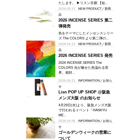
たします。 ▶︎リスン京都 【短...
2026.05.21
NEW PRODUCT／新商
品
2026 INCENSE SERIES 第二
弾発売
色をテーマにしたインセンスシリー
ズ The COLORS より第二弾の...
2026.04.23
NEW PRODUCT／新商
品
2026 INCENSE SERIES 発売
2026 INCENSE SERIES The
COLORS 光が魅せた色溢れる世
界。相対...
2026.04.21
INFORMATION／お知ら
せ
Lisn POP UP SHOP @阪急
メンズ大阪 のお知らせ
4月29日(水)より、阪急メンズ大阪
で行われるイベント「HANKYU
ME...
2026.04.06
INFORMATION／お知ら
せ
ゴールデンウィークの営業に
ついて