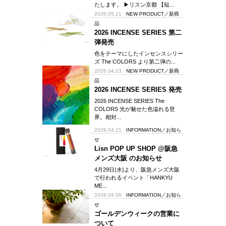
たします。 ▶︎リスン京都 【短...
2026.05.21
NEW PRODUCT／新商
品
2026 INCENSE SERIES 第二
弾発売
色をテーマにしたインセンスシリー
ズ The COLORS より第二弾の...
2026.04.23
NEW PRODUCT／新商
品
2026 INCENSE SERIES 発売
2026 INCENSE SERIES The
COLORS 光が魅せた色溢れる世
界。相対...
2026.04.21
INFORMATION／お知ら
せ
Lisn POP UP SHOP @阪急
メンズ大阪 のお知らせ
4月29日(水)より、阪急メンズ大阪
で行われるイベント「HANKYU
ME...
2026.04.06
INFORMATION／お知ら
せ
ゴールデンウィークの営業に
ついて