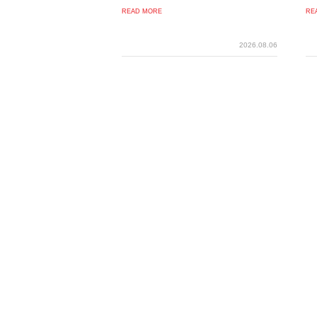
READ MORE
RE
2026.08.06