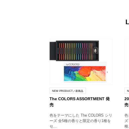
NEW PRODUCT／新商品
The COLORS ASSORTMENT 発
2
売
売
色をテーマにした The COLORS シリ
色
ーズ 全5種の香りと限定の香り1種を
ズ
セ...
種.