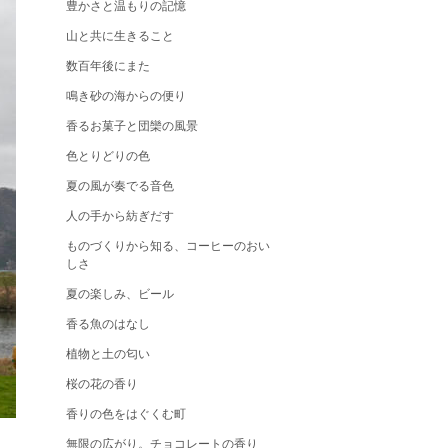
豊かさと温もりの記憶
山と共に生きること
数百年後にまた
鳴き砂の海からの便り
香るお菓子と団欒の風景
色とりどりの色
夏の風が奏でる音色
人の手から紡ぎだす
ものづくりから知る、コーヒーのおい
しさ
夏の楽しみ、ビール
香る魚のはなし
植物と土の匂い
桜の花の香り
香りの色をはぐくむ町
無限の広がり。チョコレートの香り