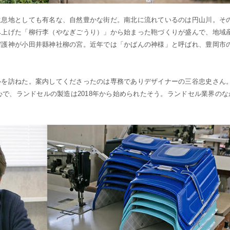
生息地としても有名な、自然豊かな街だ。南北に流れているのは円山川。そ
み上げた「柳行李（やなぎごうり）」から始まった鞄づくりが盛んで、地域
守護神が小田井縣神社柳の宮。近年では「かばんの神様」と呼ばれ、豊岡市
ルを訪ねた。案内してくださったのは専務でありデザイナーの三谷忠史さん
心で、ランドセルの製造は2018年から始められたそう。ランドセル業界のな