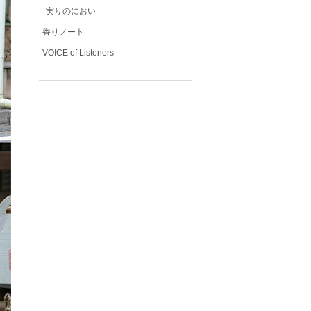
実りのにおい
香りノート
VOICE of Listeners