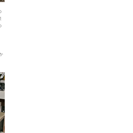
の
産
の
。
か