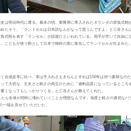
歴史は明治時代に遡る。幕末の頃、軍隊用に導入されたオランダの背負式鞄
始めたそう。「ランドセルは日本語なんかなって思うんですよ」と三谷さん
背負式鞄を表す「ランセル」が語源だといわれている。両手が空いて自由に
る。こどもが使う鞄として日本で独特の形に進化してランドセルが生まれた
く合成皮革に比べ、革は手入れさえきちんとすれば100年は持つ素材なの
とって大切な、丈夫さと軽さの両立のために「過剰品質になっているところ
は重くなってもしっかりつくる」と三谷さんが教えてくれた。
ったら全体が同時に壊れていくことが理想なんです」強度と軽さの適切なバ
の一端を見せていただいた。