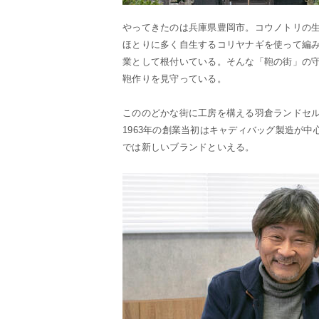
やってきたのは兵庫県豊岡市。コウノトリの
ほとりに多く自生するコリヤナギを使って編
業として根付いている。そんな「鞄の街」の
鞄作りを見守っている。
こののどかな街に工房を構える羽倉ランドセ
1963年の創業当初はキャディバッグ製造が中
では新しいブランドといえる。