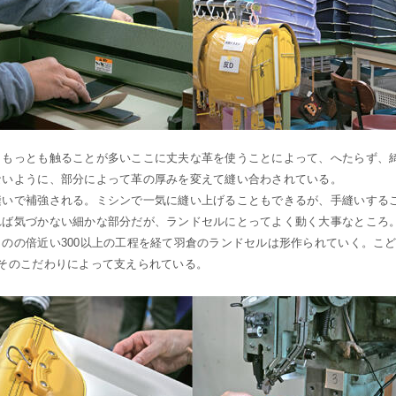
。もっとも触ることが多いここに丈夫な革を使うことによって、へたらず、
ないように、部分によって革の厚みを変えて縫い合わされている。
縫いで補強される。ミシンで一気に縫い上げることもできるが、手縫いする
れば気づかない細かな部分だが、ランドセルにとってよく動く大事なところ
のの倍近い300以上の工程を経て羽倉のランドセルは形作られていく。こ
そのこだわりによって支えられている。