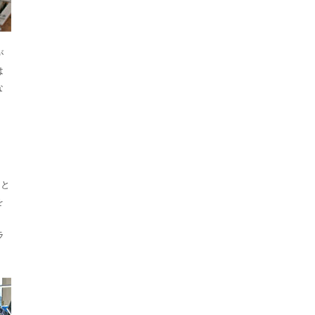
が
は
な
。
だと
を
ラ