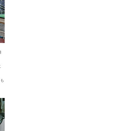
綺
こ
。
ども