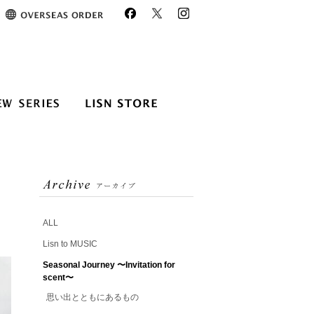
ALL
Lisn to MUSIC
Seasonal Journey 〜Invitation for
scent〜
思い出とともにあるもの