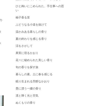
ひと綯いにこめられた、手仕事への思
い
柚子香る里
の
ぶどうなる小道を抜けて
カ
温かみある暮らしの香り
夏の終わりを感じる香り
っ
涼をさがして
果実に宿るかおり
花々に秘められた美しい香り
旬の香りを探す旅
暮らしの素。土に春を感じる
眠り生まれる芳醇なかおり
墨に漂う一縷の香り
凛と輝く光と空気
ぬくもりの香り