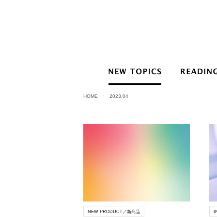
HOME
2023.04
NEW PRODUCT／新商品
I