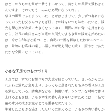
はどこのうちのお餅が一番うまいかって、昔からの風習で競わはる
んですよ。それでもう、みんな必死になってね」。
祭りの風習でふるまっていたことがはじまりで、少しずつ有名にな
っていったお父さんのよもぎ餅。その味をいつも味わいたいと、販
売を望む声が次第に大きくなってゆく。周囲の声に背中を押されな
がら、社長の山口さんが自宅の玄関先でよもぎ餅の販売を始めたの
は、今から5年ほど前のこと。自宅の一部を解放した飲食スペース
は、常連のお客様の楽しい話し声が絶え間なく続く、賑やかであた
たかな空間になっている。
小さな工房でのものづくり
工房では、すでにお餅作りの支度が始まっていた。せいろからはふ
わふわと湯気が立ち上り、ふっくらと蒸されたもち米の香りが工房
を満たしている。防腐剤などを一切用いず、シンプルな材料で作り
上げるよもぎ餅。よもぎ本来の香り高さをいかすためには、下茹で
後の水分の抜き加減がとても重要なのだそう。
準備したよもぎを温まったせいろに加えると、よもぎの青い香りが