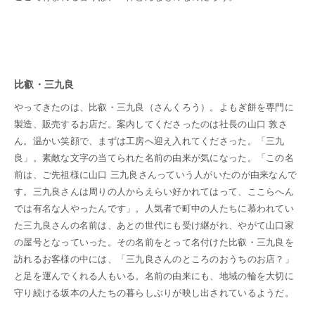
比叡・三九良
やってきたのは、比叡・三九良（さんくろう）。よもぎ餅を専門に
製造、販売するお店だ。案内してくださったのは社長の山口 敦さ
ん。温かい笑顔で、まずは工房へ迎え入れてくださった。「三九
良」。素敵な文字の当てられた名前の由来が気になった。「この名
前は、ご先祖様に山口 三九良さんっていう人がいたのが由来なんで
す。三九良さんは周りの人からえらい好かれてはって、ここらへん
では有名な人やったんです」。人気者で町中の人たちに慕われてい
た三九良さんの名前は、あとの世代にも受け継がれ、やがて山口家
の屋号となっていった。その名前をとって名付けた比叡・三九良を
訪れるお客様の中には、「三九良さんのところのおうちのお店？」
と足を運んでくれる人もいる。名前の由来にも、地域の輪を大切に
守り続ける坂本の人たちの暮らしぶりが映し出されているようだ。