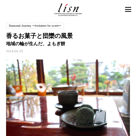
Seasonal Journey 〜Invitation for scent〜
香るお菓子と団欒の風景
地域の輪が生んだ、よもぎ餅
2018.04.25