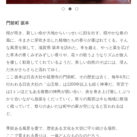
門前町 坂本
桜が咲き、新しい命が大地からいっせいに顔を出す。穏やかな春の
風に、今まさに芽吹き出した植物たちの香りが運ばれてくる。そん
な風景を探して、滋賀県 坂本を訪れた。冬を越え、やっと葉を広げ
た草木の青くみずみずしい香りや、花々の歌うようなリズムが旅人
を優しく歓迎してくれているようだ。美しい自然のそばには、澄ん
だ水がさらさらと流れてゆく。
ここ坂本は日吉大社や延暦寺の門前町。その歴史は古く、毎年4月に
行われる日吉大社の「山王祭」は1200年以上も続く神事だ。宵宮で
は1トンほどもある複数の神輿が競い合い、炎を巻き上げ激しくぶつ
かり合いながら急坂をくだっていく。祭りの風習は今も地域に根強
く残っていて、祭りのあいだは町中の家が空になると言われるほ
ど。
季節ある風景を愛で、歴史ある文化を大切に守り続ける場所。
ここで育まれる香りは、一体どんなものなのだろう。