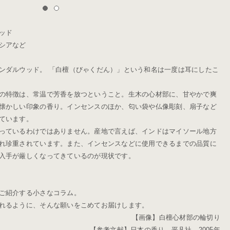
ッド
シアなど
ンダルウッド。 「白檀（びゃくだん）」という和名は一度は耳にしたこ
の特徴は、常温で芳香を放つということ。生木の心材部に、甘やかで爽
懐かしい印象の香り。インセンスのほか、匂い袋や仏像彫刻、扇子など
ています。
っているわけではありません。産地で言えば、インドはマイソール地方
れ珍重されています。また、インセンスなどに使用できるまでの品質に
入手が厳しくなってきているのが現状です。
ご紹介する小さなコラム。
れるように、そんな願いをこめてお届けします。
【画像】白檀心材部の輪切り
【参考文献】日本の香り 平凡社 2005年