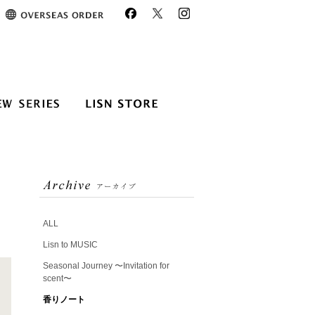
ALL
Lisn to MUSIC
Seasonal Journey 〜Invitation for
scent〜
香りノート